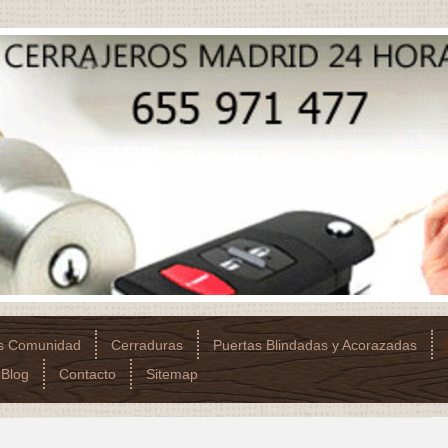
os Comunidad
Cerraduras
Puertas Blindadas y Acorazadas
Blog
Contacto
Sitemap