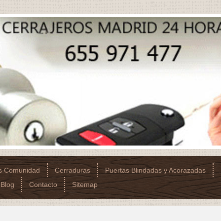
os Comunidad
Cerraduras
Puertas Blindadas y Acorazadas
Blog
Contacto
Sitemap