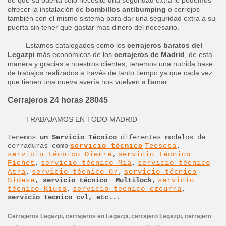
de que su puerta solo necesite una seguridad extra le podemos
ofrecer la instalación de
bombillos antibumping
o cerrojos
también con el mismo sistema para dar una seguridad extra a su
puerta sin tener que gastar mas dinero del necesario.
Estamos catalogados como los
cerrajeros baratos del
Legazpi
más económicos de los
cerrajeros de Madrid
, de esta
manera y gracias a nuestros clientes, tenemos una nutrida base
de trabajos realizados a través de tanto tiempo ya que cada vez
que tienen una nueva avería nos vuelven a llamar.
Cerrajeros 24 horas 28045
TRABAJAMOS EN TODO MADRID
Tenemos
un Servicio Técnico
diferentes modelos de
cerraduras como
servicio técnico
Tecsesa
,
servicio técnico Dierre
,
servicio técnico
Fichet
,
servicio técnico Mia
,
servicio técnico
Atra
,
servicio técnico Cr
,
servicio técnico
Sidese
, servicio técnico Multilock,
servicio
técnico Kiuso
,
servicio tecnico ezcurra
,
servicio tecnico cvl, etc...
Cerrajeros Legazpi, cerrajeros en Legazpi, cerrajero Legazpi, cerrajero