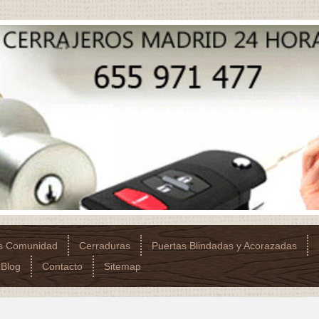
os Comunidad
Cerraduras
Puertas Blindadas y Acorazadas
Blog
Contacto
Sitemap