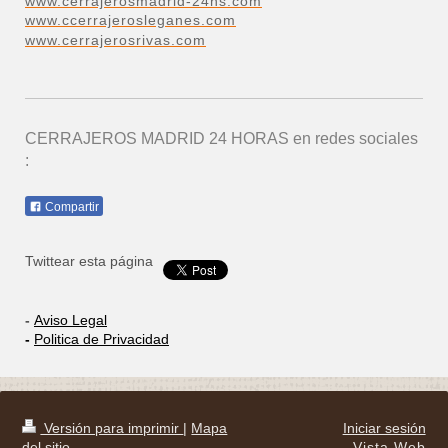
www.cerrajerosmadrid-24hs.com
www.ccerrajerosleganes.com
www.cerrajerosrivas.com
CERRAJEROS MADRID 24 HORAS
en redes sociales
:
Compartir
Twittear esta página
-
Aviso Legal
-
Politica de Privacidad
Versión para imprimir
|
Mapa
Iniciar sesión
del sitio
Vista Web