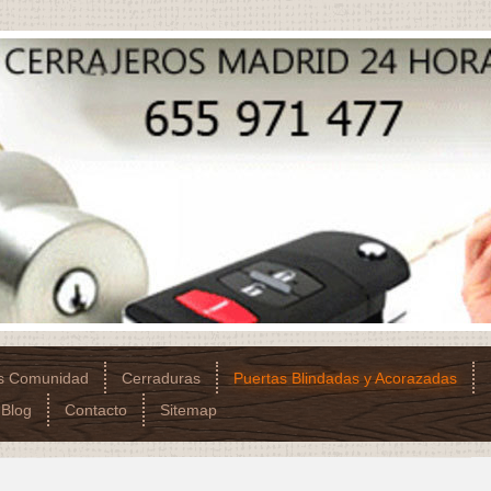
os Comunidad
Cerraduras
Puertas Blindadas y Acorazadas
Blog
Contacto
Sitemap