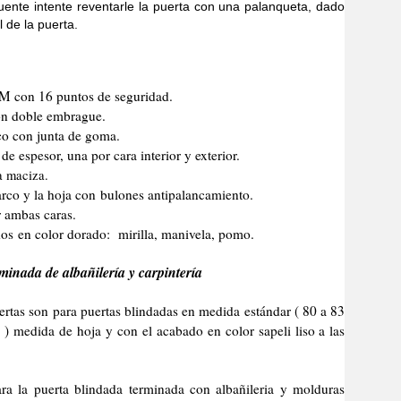
uente intente reventarle la puerta con una palanqueta, dado
l de la puerta.
CM con 16 puntos de seguridad.
n doble embrague.
co con junta de goma.
e espesor, una por cara interior y exterior.
a maciza.
marco y la hoja con bulones antipalancamiento.
r ambas caras.
os en color dorado: mirilla, manivela, pomo.
minada de albañilería y carpintería
son para puertas blindadas en medida estándar ( 80 a 83
) medida de hoja y con el acabado en color sapeli liso a las
erta blindada terminada con albañileria y molduras