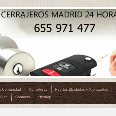
os Comunidad
Cerraduras
Puertas Blindadas y Acorazadas
Blog
Contacto
Sitemap