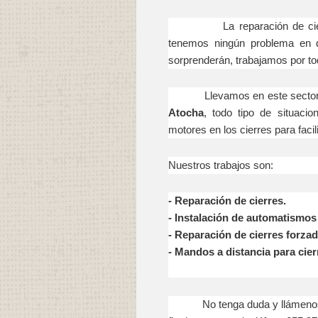
La reparación de cierres e
tenemos ningún problema en d
sorprenderán, trabajamos por tod
Llevamos en este sector ya
Atocha
, todo tipo de situaci
motores en los cierres para facili
Nuestros trabajos son:
- Reparación
de cierres.
- Instalación
de automatismos 
- Reparación
de cierres forza
- Mandos a distancia para cier
No tenga duda y llámenos en 