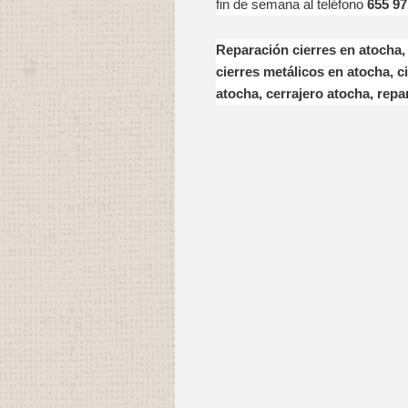
fin de semana al teléfono
655 97
Reparación cierres en atocha, 
cierres metálicos en atocha, c
atocha, cerrajero atocha, repa