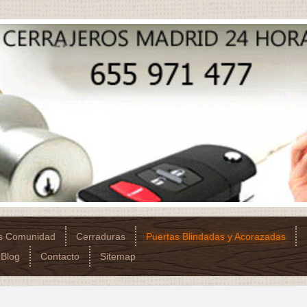
os Comunidad
Cerraduras
Puertas Blindadas y Acorazadas
Blog
Contacto
Sitemap