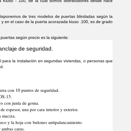
 Kiuso - 100, de la cual somos distribuidores desde hace
emos de tres modelos de puertas blindadas según la
, y en el caso de la puerta acorazada kiuso .100, es de grado
rtas según precio es la siguiente:
anclaje de seguridad.
 la instalación en segundas viviendas, o personas que
d.
urra con 10 puntos de seguridad.
 DS-15.
co con junta de goma.
e espesor, una por cara interior y exterior.
a maciza.
marco y la hoja con bulones antipalancamiento.
r ambas caras.