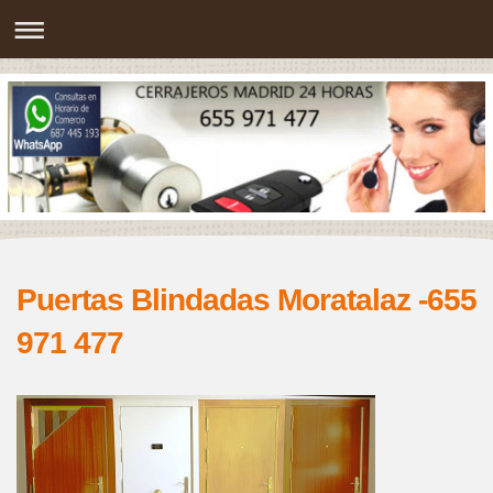
Puertas Blindadas Moratalaz -655
971 477