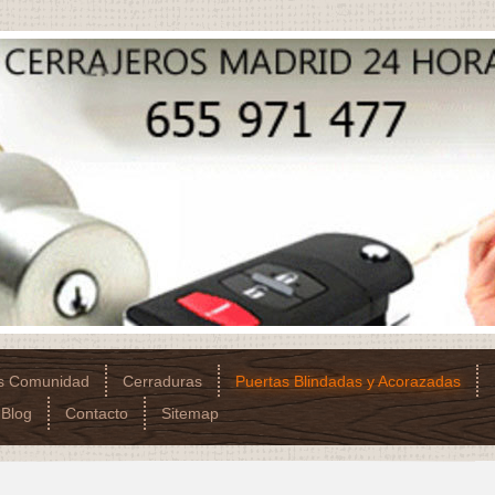
os Comunidad
Cerraduras
Puertas Blindadas y Acorazadas
Blog
Contacto
Sitemap