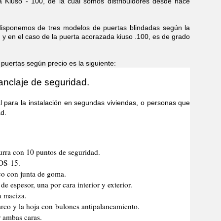
 Kiuso - 100, de la cual somos distribuidores desde hace
emos de tres modelos de puertas blindadas según la
, y en el caso de la puerta acorazada kiuso .100, es de grado
rtas según precio es la siguiente:
anclaje de seguridad.
 la instalación en segundas viviendas, o personas que
d.
urra con 10 puntos de seguridad.
 DS-15.
co con junta de goma.
e espesor, una por cara interior y exterior.
a maciza.
marco y la hoja con bulones antipalancamiento.
r ambas caras.