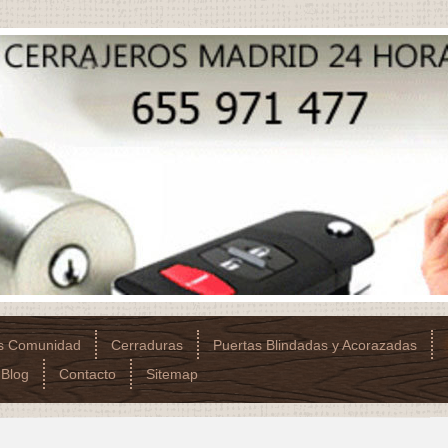
os Comunidad
Cerraduras
Puertas Blindadas y Acorazadas
Blog
Contacto
Sitemap