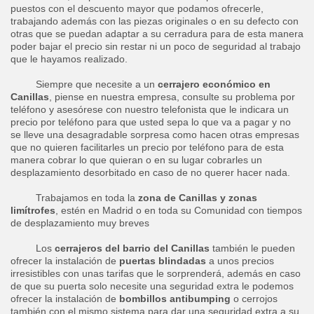
puestos con el descuento mayor que podamos ofrecerle,
trabajando además con las piezas originales o en su defecto con
otras que se puedan adaptar a su cerradura para de esta manera
poder bajar el precio sin restar ni un poco de seguridad al trabajo
que le hayamos realizado.
Siempre que necesite a un
cerrajero económico en
Canillas
, piense en nuestra empresa, consulte su problema por
teléfono y asesórese con nuestro telefonista que le indicara un
precio por teléfono para que usted sepa lo que va a pagar y no
se lleve una desagradable sorpresa como hacen otras empresas
que no quieren facilitarles un precio por teléfono para de esta
manera cobrar lo que quieran o en su lugar cobrarles un
desplazamiento desorbitado en caso de no querer hacer nada.
Trabajamos en toda la
zona de Canillas y zonas
limítrofes
, estén en Madrid o en toda su Comunidad con tiempos
de desplazamiento muy breves
Los
cerrajeros del barrio del Canillas
también le pueden
ofrecer la instalación de
puertas blindadas
a unos precios
irresistibles con unas tarifas que le sorprenderá, además en caso
de que su puerta solo necesite una seguridad extra le podemos
ofrecer la instalación de
bombillos antibumping
o cerrojos
también con el mismo sistema para dar una seguridad extra a su