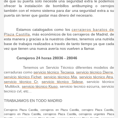
de que su puerta solo necesite una seguridad extra le podemos
ofrecer la instalación de bombillos antibumping o cerrojos
también con el mismo sistema para dar una seguridad extra a su
puerta sin tener que gastar mas dinero del necesario.
Estamos catalogados como los
cerrajeros baratos de
Plaza Castilla
, más económicos de los cerrajeros de Madrid, de
esta manera y gracias a la nuestros clientes, tenemos una nutrida
base de trabajos realizados a través de tanto tiempo ya que cada
vez que tienen una nueva avería nos vuelven a llamar.
Cerrajeros 24 horas
28036 - 28046
Tenemos un Servicio Técnico diferentes modelos de
cerraduras como
servicio técnico Tecsesa
,
servicio técnico Dierre
,
servicio técnico Fichet
,
servicio técnico Mia
,
servicio técnico Atra
,
servicio técnico Cr
,
servicio técnico Sidese
, servicio técnico
Multilock,
servicio técnico Kiuso
, servicio tecnico ezcurra, servicio
tecnico cvl, etc...
TRABAJAMOS EN TODO MADRID
Cerrajeros Plaza Castilla, cerrajeros en Plaza Castilla, cerrajero Plaza Castilla,
cerrajero en Plaza Castilla, cerrajeros Plaza Castilla, cerrajeros urgentes Plaza