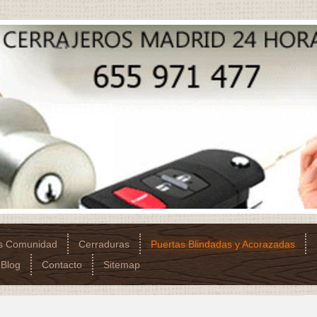
os Comunidad
Cerraduras
Puertas Blindadas y Acorazadas
Blog
Contacto
Sitemap