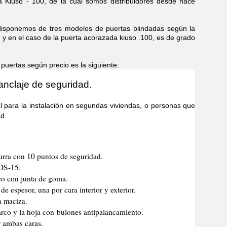
 Kiuso - 100, de la cual somos distribuidores desde hace
emos de tres modelos de puertas blindadas según la
, y en el caso de la puerta acorazada kiuso .100, es de grado
rtas según precio es la siguiente:
anclaje de seguridad.
 la instalación en segundas viviendas, o personas que
d.
urra con 10 puntos de seguridad.
 DS-15.
co con junta de goma.
e espesor, una por cara interior y exterior.
a maciza.
marco y la hoja con bulones antipalancamiento.
r ambas caras.