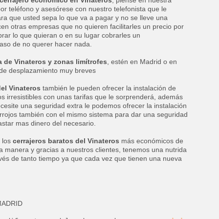
r teléfono y asesórese con nuestro telefonista que le
ara que usted sepa lo que va a pagar y no se lleve una
n otras empresas que no quieren facilitarles un precio por
rar lo que quieran o en su lugar cobrarles un
aso de no querer hacer nada.
 de Vinateros y zonas limítrofes
, estén en Madrid o en
de desplazamiento muy breves
del Vinateros
también le pueden ofrecer la instalación de
s irresistibles con unas tarifas que le sorprenderá, además
cesite una seguridad extra le podemos ofrecer la instalación
rrojos también con el mismo sistema para dar una seguridad
astar mas dinero del necesario.
 los
cerrajeros baratos del Vinateros
más económicos de
ta manera y gracias a nuestros clientes, tenemos una nutrida
avés de tanto tiempo ya que cada vez que tienen una nueva
ADRID