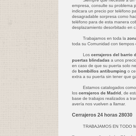
empresa, consulte su problema po
indicara un precio por teléfono p
desagradable sorpresa como hace
teléfono para de esta manera cob
desplazamiento desorbitado en c
Trabajamos en toda la
zona
toda su Comunidad con tiempos 
Los
cerrajeros del barrio 
puertas blindadas
a unos precio
en caso de que su puerta solo ne
de
bombillos antibumping
o ce
extra a su puerta sin tener que g
Estamos catalogados como
los
cerrajeros de Madrid
, de es
base de trabajos realizados a tr
avería nos vuelven a llamar.
Cerrajeros 24 horas 28030
TRABAJAMOS EN TODO M