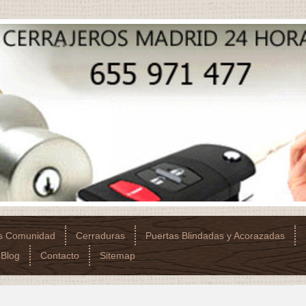
os Comunidad
Cerraduras
Puertas Blindadas y Acorazadas
Blog
Contacto
Sitemap