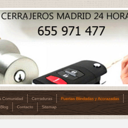
os Comunidad
Cerraduras
Puertas Blindadas y Acorazadas
Blog
Contacto
Sitemap