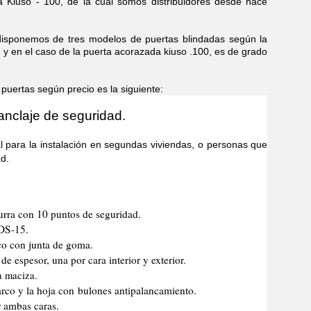
 Kiuso - 100, de la cual somos distribuidores desde hace
emos de tres modelos de puertas blindadas según la
, y en el caso de la puerta acorazada kiuso .100, es de grado
rtas según precio es la siguiente:
anclaje de seguridad.
 la instalación en segundas viviendas, o personas que
d.
urra con 10 puntos de seguridad.
 DS-15.
co con junta de goma.
e espesor, una por cara interior y exterior.
a maciza.
marco y la hoja con bulones antipalancamiento.
r ambas caras.