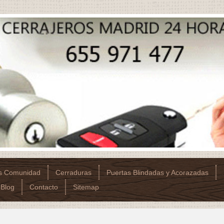
os Comunidad
Cerraduras
Puertas Blindadas y Acorazadas
Blog
Contacto
Sitemap